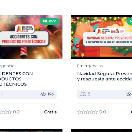
Nuevo
rgencias
Emergencias
IDENTES CON
Navidad Segura: Preven
ODUCTOS
y respuesta ante accid
OTÉCNICOS
1
196
5
0.0
Gratis
0.0