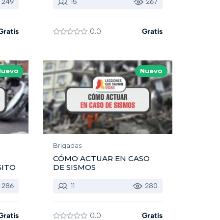
249
15
267
Gratis
0.0
Gratis
Nuevo
Nuevo
Brigadas
CÓMO ACTUAR EN CASO
SITO
DE SISMOS
286
11
280
Gratis
0.0
Gratis