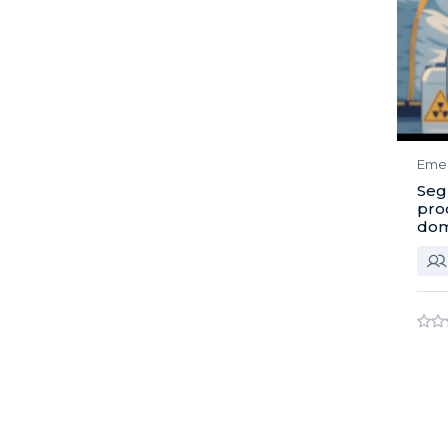
Eme
Seg
pro
dom