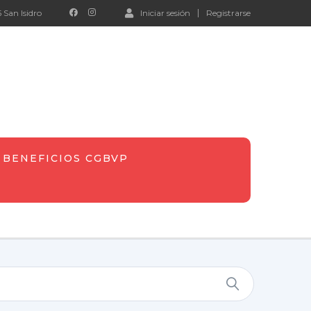
 San Isidro
Iniciar sesión
Registrarse
BENEFICIOS CGBVP