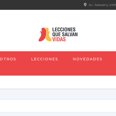
Av. Salaverry 2495
OTROS
LECCIONES
NOVEDADES