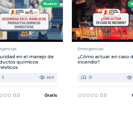
Nuevo
rgencias
Emergencias
uridad en el manejo de
¿Cómo actuar en caso 
ductos químicos
incendio?
ésticos
3
664
31
0.0
Gratis
0.0