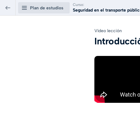
Curso:
Plan de estudios
Seguridad en el transporte público
Seguridad en el transporte público y
Vídeo lección
privado: Consideraciones de seguridad
Introducció
Seguridad en el transporte público y
0/6
privado
Introducción a la lección
0:43
LIBRE
Capítulo 1: Seguridad en transporte público
1:41
Capítulo 2: Uso correcto del cinturón de
seguridad
1:48