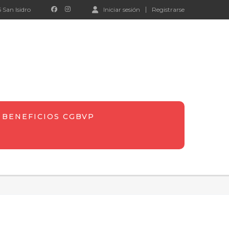
 San Isidro
Iniciar sesión
Registrarse
BENEFICIOS CGBVP