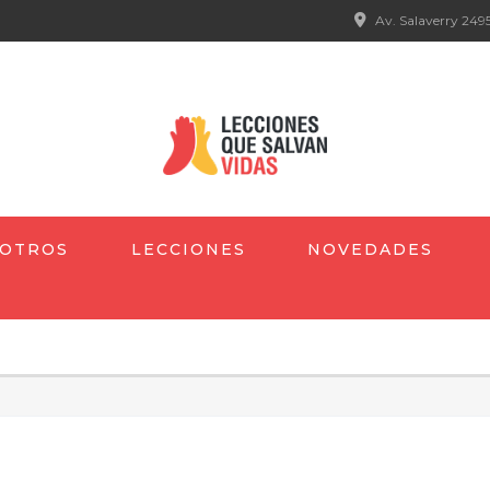
Av. Salaverry 2495
OTROS
LECCIONES
NOVEDADES