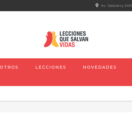
Av. Salaverry 2495
OTROS
LECCIONES
NOVEDADES