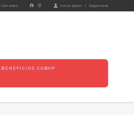
 San Isidro
Iniciar sesión
Registrarse
BENEFICIOS CGBVP