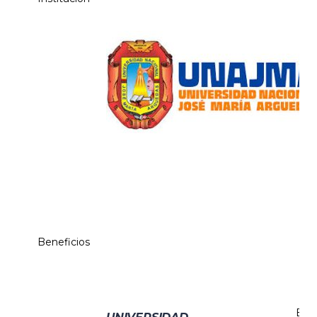
Beneficios
El c