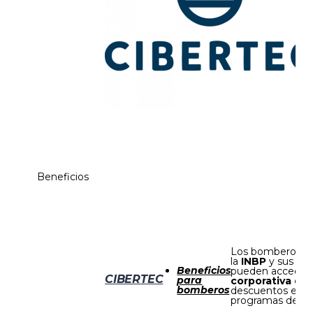
Beneficios
Los bomberos d
la
INBP
y sus
fam
Beneficios
pueden acceder 
CIBERTEC
para
corporativa de
bomberos
descuentos espec
programas de fo