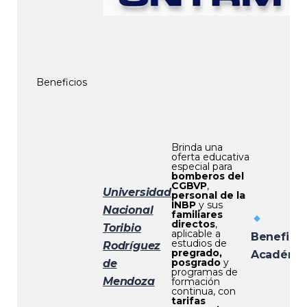
Beneficios
Brinda una
oferta educativa
especial para
bomberos del
CGBVP
,
Universidad
personal de la
INBP
y sus
Nacional
familiares
directos
,
Toribio
aplicable a
Beneficio
estudios de
Rodríguez
pregrado,
Académic
posgrado
y
de
programas de
Mendoza
formación
continua, con
tarifas