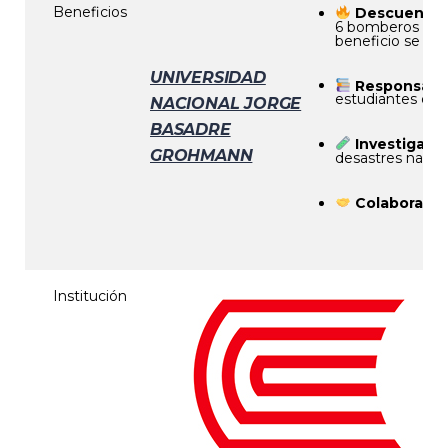
Beneficios
Descuento 
6 bomberos del 
beneficio se ma
UNIVERSIDAD
Responsabili
estudiantes de 
NACIONAL JORGE
BASADRE
Investigaci
GROHMANN
desastres natura
Colaboracio
Institución