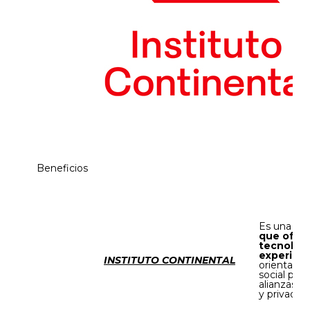
Beneficios
Es una
in
que ofre
tecnológ
experien
INSTITUTO CONTINENTAL
orientada 
social pos
alianzas c
y privadas.