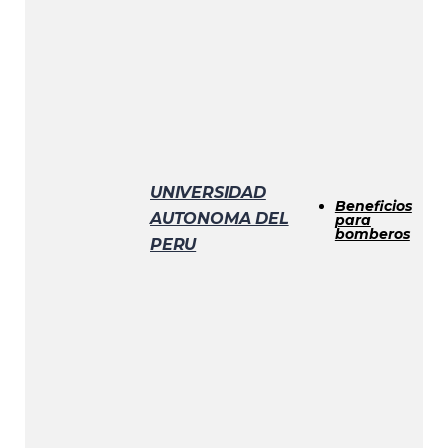
UNIVERSIDAD
C
Beneficios
d
AUTONOMA DEL
para
h
bomberos
PERU