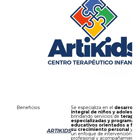
Beneficios
Se especializa en el
desarrollo
integral de niños y adolesce
brindando servicios de
terapia
especializadas y programas
educativos orientados a for
su crecimiento personal
y so
ARTIKIDS
un enfoque de intervención
profesional y acompañamiento