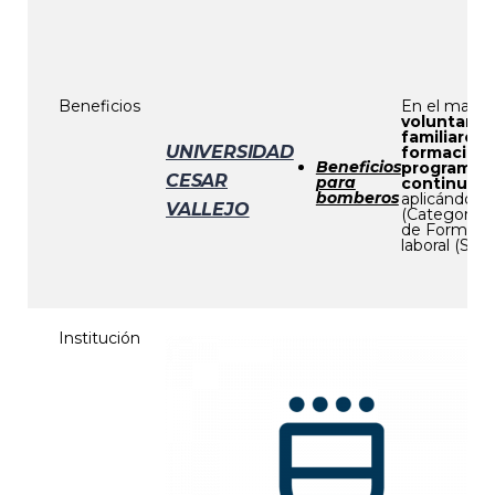
Beneficios
En el marco
voluntarios
familiares 
UNIVERSIDAD
formación 
Beneficios
programas 
CESAR
para
continua de
bomberos
aplicándose
VALLEJO
(Categoría 
de Formació
laboral (SUB
Institución