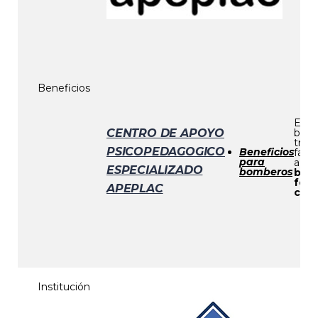
Beneficios
En e
CENTRO DE APOYO
bomb
trab
PSICOPEDAGOGICO
Beneficios
fami
para
a
be
ESPECIALIZADO
bomberos
bien
fort
APEPLAC
comu
Institución