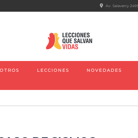
Av. Salaverry 2495
OTROS
LECCIONES
NOVEDADES