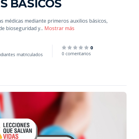
S BÁSICOS
s médicas mediante primeros auxilios básicos,
 de bioseguridad y
...
Mostrar más
0
0 comentarios
udiantes
matriculados