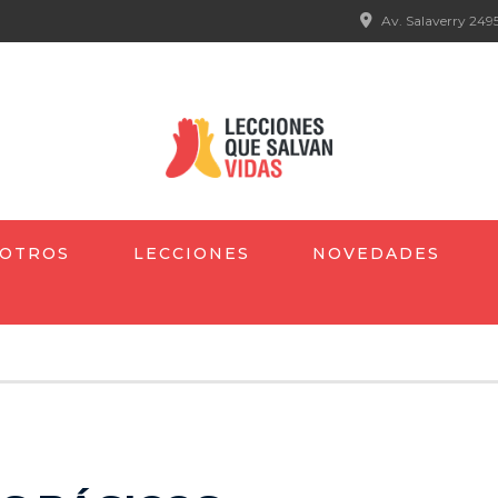
Av. Salaverry 2495
OTROS
LECCIONES
NOVEDADES