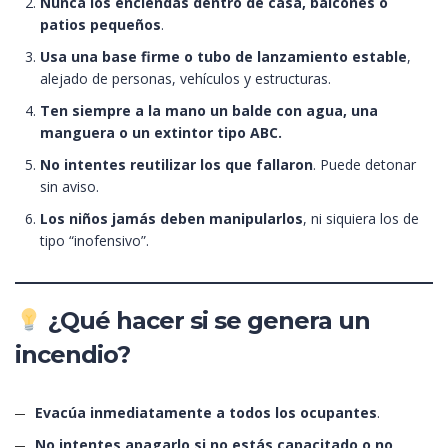
Nunca los enciendas dentro de casa, balcones o
patios pequeños
.
Usa una base firme o tubo de lanzamiento estable
,
alejado de personas, vehículos y estructuras.
Ten siempre a la mano un balde con agua, una
manguera o un extintor tipo ABC.
No intentes reutilizar los que fallaron
. Puede detonar
sin aviso.
Los niños jamás deben manipularlos
, ni siquiera los de
tipo “inofensivo”.
¿Qué hacer si se genera un
incendio?
Evacúa inmediatamente a todos los ocupantes
.
No intentes apagarlo si no estás capacitado o no