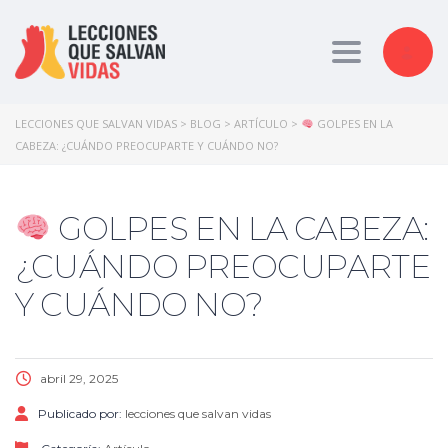
Toggle nav
LECCIONES QUE SALVAN VIDAS
>
BLOG
>
ARTÍCULO
>
GOLPES EN LA
CABEZA: ¿CUÁNDO PREOCUPARTE Y CUÁNDO NO?
GOLPES EN LA CABEZA:
¿CUÁNDO PREOCUPARTE
Y CUÁNDO NO?
abril 29, 2025
Publicado por:
lecciones que salvan vidas