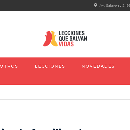
Av. Salaverry 2495
OTROS
LECCIONES
NOVEDADES