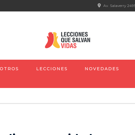
Av. Salaverry 2495
OTROS
LECCIONES
NOVEDADES