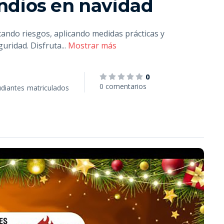
ndios en navidad
cando riesgos, aplicando medidas prácticas y
guridad. Disfruta
...
Mostrar más
0
0 comentarios
udiantes
matriculados