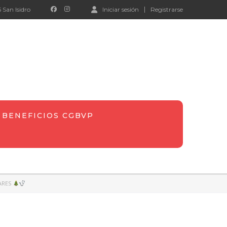
 San Isidro
Iniciar sesión
Registrarse
BENEFICIOS CGBVP
IARES