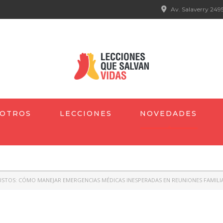
Av. Salaverry 2495
OTROS
LECCIONES
NOVEDADES
SUSTOS: CÓMO MANEJAR EMERGENCIAS MÉDICAS INESPERADAS EN REUNIONES FAMIL