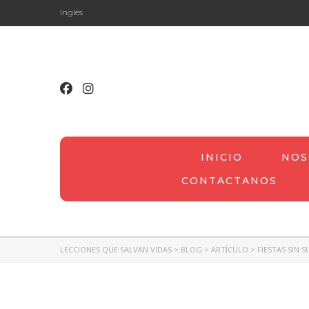
Inglés
INICIO
NOS
CONTACTANOS
LECCIONES QUE SALVAN VIDAS
>
BLOG
>
ARTÍCULO
>
FIESTAS SIN 