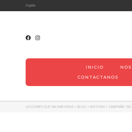
Inglés
INICIO
NOS
CONTACTANOS
LECCIONES QUE SALVAN VIDAS
>
BLOG
>
NOTICIAS
>
CAMPAÑA “SEL