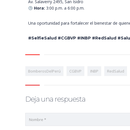
Av. Salaverry 2495, San Isidro
Hora:
3:00 p.m. a 6:00 p.m.
Una oportunidad para fortalecer el bienestar de quien
#SelfieSalud #CGBVP #INBP #RedSalud #Sal
BomberosDelPerú
CGBVP
INBP
RedSalud
Deja una respuesta