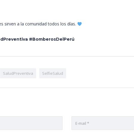
es sirven a la comunidad todos los días.
udPreventiva #BomberosDelPerú
SaludPreventiva
SelfieSalud