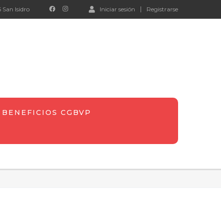
 San Isidro
Iniciar sesión
Registrarse
BENEFICIOS CGBVP