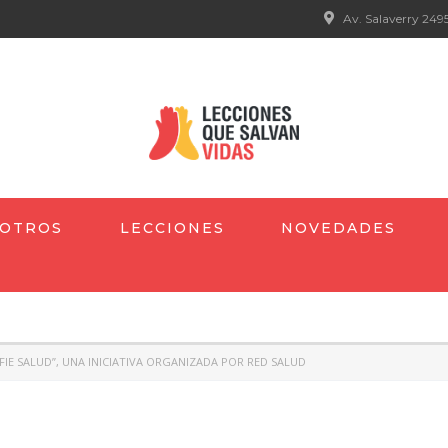
Av. Salaverry 2495
OTROS
LECCIONES
NOVEDADES
FIE SALUD”, UNA INICIATIVA ORGANIZADA POR RED SALUD