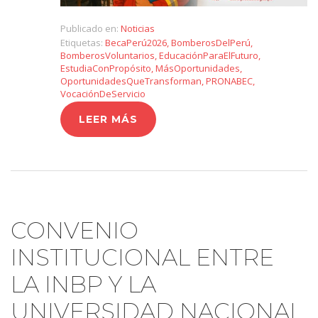
Publicado en:
Noticias
Etiquetas:
BecaPerú2026
,
BomberosDelPerú
,
BomberosVoluntarios
,
EducaciónParaElFuturo
,
EstudiaConPropósito
,
MásOportunidades
,
OportunidadesQueTransforman
,
PRONABEC
,
VocaciónDeServicio
LEER MÁS
CONVENIO
INSTITUCIONAL ENTRE
LA INBP Y LA
UNIVERSIDAD NACIONAL