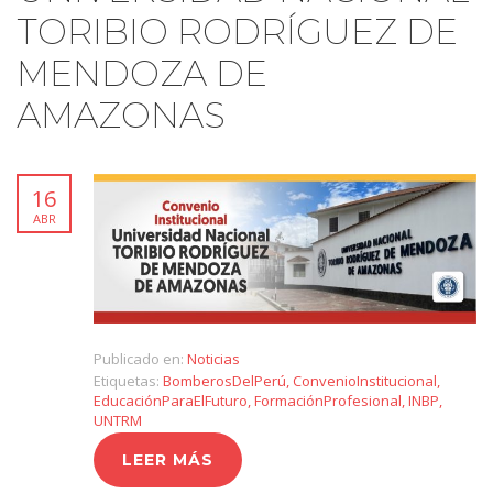
TORIBIO RODRÍGUEZ DE
MENDOZA DE
AMAZONAS
16
ABR
Publicado en:
Noticias
Etiquetas:
BomberosDelPerú
,
ConvenioInstitucional
,
EducaciónParaElFuturo
,
FormaciónProfesional
,
INBP
,
UNTRM
LEER MÁS