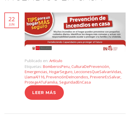
22
JUN
Publicado en:
Artículo
Etiquetas:
BomberosPeru
,
CulturaDePrevención
,
Emergencias
,
HogarSeguro
,
LeccionesQueSalvanVidas
,
LlamaAl116
,
PrevenciónDeIncendios
,
PrevenirEsSalvar
,
ProtegeATuFamilia
,
SeguridadEnCasa
LEER MÁS