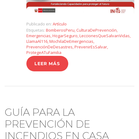
Publicado en:
Artículo
Etiquetas:
BomberosPeru
,
CulturaDePrevención
,
Emergencias
,
HogarSeguro
,
LeccionesQueSalvanVidas
,
LlamaAl116
,
MochilaDeEmergencias
,
PrevenciónDeDesastres
,
PrevenirEsSalvar
,
ProtegeATuFamilia
LEER MÁS
GUÍA PARA LA
PREVENCIÓN DE
INCENDIOS EN CASA