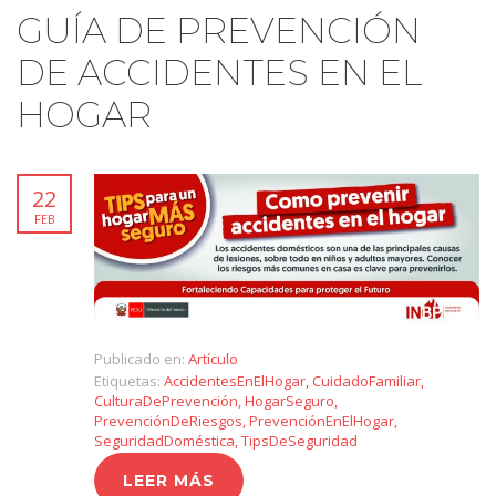
GUÍA DE PREVENCIÓN
DE ACCIDENTES EN EL
HOGAR
22
FEB
Publicado en:
Artículo
Etiquetas:
AccidentesEnElHogar
,
CuidadoFamiliar
,
CulturaDePrevención
,
HogarSeguro
,
PrevenciónDeRiesgos
,
PrevenciónEnElHogar
,
SeguridadDoméstica
,
TipsDeSeguridad
LEER MÁS