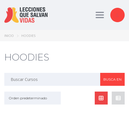
Toggle nav
INICIO
HOODIES
HOODIES
Orden predeterminado