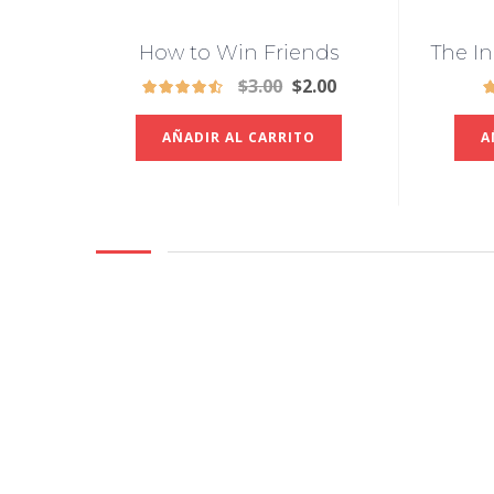
How to Win Friends
The I
$
3.00
$
2.00
AÑADIR AL CARRITO
A