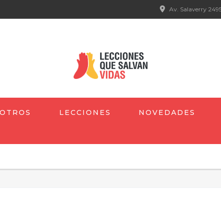
Av. Salaverry 2495
OTROS
LECCIONES
NOVEDADES