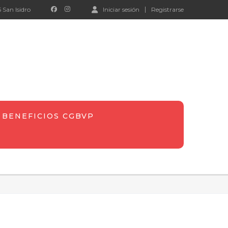
 San Isidro
Iniciar sesión
Registrarse
BENEFICIOS CGBVP