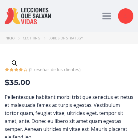
Toggle nav
INICIO
CLOTHING
LORDS OF STRATEGY
(
5
reseñas de los clientes)
$
35.00
Pellentesque habitant morbi tristique senectus et netus
et malesuada fames ac turpis egestas. Vestibulum
tortor quam, feugiat vitae, ultricies eget, tempor sit
amet, ante. Donec eu libero sit amet quam egestas
semper. Aenean ultricies mi vitae est. Mauris placerat
eleifend leo.