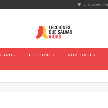
Av. Salaverry 2495
OTROS
LECCIONES
NOVEDADES