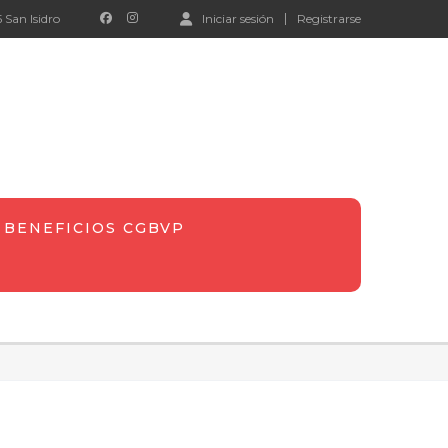
 San Isidro
Iniciar sesión
Registrarse
BENEFICIOS CGBVP