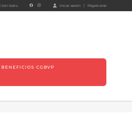
 San Isidro
Iniciar sesión
Registrarse
BENEFICIOS CGBVP