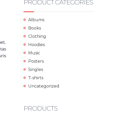
PRODUCT CATEGORIES
Albums
Books
Clothing
met,
Hoodies
stas
Music
uris
Posters
Singles
T-shirts
Uncategorized
PRODUCTS