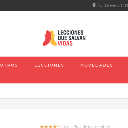
Av. Salaverry 2495
OTROS
LECCIONES
NOVEDADES
(
4
reseñas de los clientes)