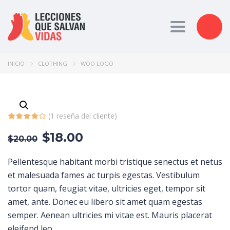
Toggle nav
INICIO
CLOTHING
WOO LOGO
(
1
reseña del cliente)
$
18.00
$
20.00
Pellentesque habitant morbi tristique senectus et netus
et malesuada fames ac turpis egestas. Vestibulum
tortor quam, feugiat vitae, ultricies eget, tempor sit
amet, ante. Donec eu libero sit amet quam egestas
semper. Aenean ultricies mi vitae est. Mauris placerat
eleifend leo.