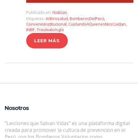
Publicado en:
Noticias
Etiquetas:
Arthrosalud
,
BomberosDelPerú
,
ConvenioInstitucional
,
CuidandoAQuienesNosCuidan
,
INBP
,
Traumatología
LEER MÁS
Nosotros
"Lecciones que Salvan Vidas" es una plataforma digital
creada para promover la cultura de prevención en el
Perú, con los Bomberos Voluntarios como