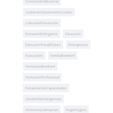
ConvenioInstitucional
CuidandoAQuienesNosCuidan
CulturaDePrevención
DonaciónDeÓrganos
Educación
EducaciónParaElFuturo
Emergencias
Evacuación
FamiliaBomberil
FormaciónBomberil
FormaciónProfesional
FortaleciendoCapacidades
GestiónDeEmergencias
HistoriasQueInspiran
HogarSeguro