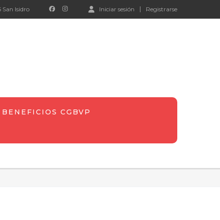
 San Isidro
Iniciar sesión
Registrarse
BENEFICIOS CGBVP