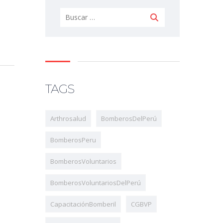
TAGS
Arthrosalud
BomberosDelPerú
BomberosPeru
BomberosVoluntarios
BomberosVoluntariosDelPerú
CapacitaciónBomberil
CGBVP