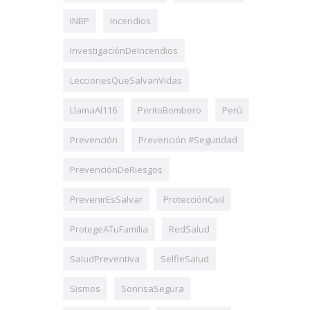
INBP
Incendios
InvestigaciónDeIncendios
LeccionesQueSalvanVidas
LlamaAl116
PeritoBombero
Perú
Prevención
Prevención #Seguridad
PrevenciónDeRiesgos
PrevenirEsSalvar
ProtecciónCivil
ProtegeATuFamilia
RedSalud
SaludPreventiva
SelfieSalud
Sismos
SonrisaSegura