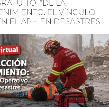
RATUITO: “DE LA
ENIMIENTO: EL VÍNCULO
EN EL APH EN DESASTRES”