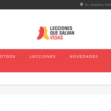
Av. Salaverry 2495
OTROS
LECCIONES
NOVEDADES