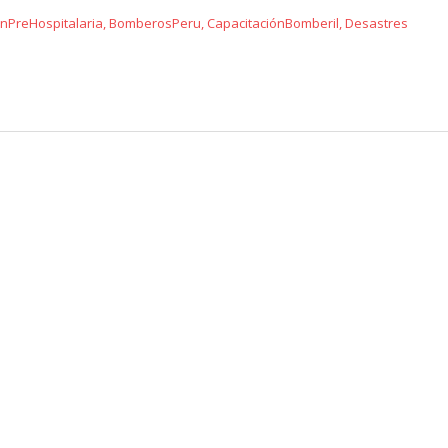
ónPreHospitalaria
,
BomberosPeru
,
CapacitaciónBomberil
,
Desastres