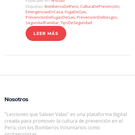
Publicado en:
Artículo
Etiquetas:
BomberosDelPerú
,
CulturaDePrevención
,
EmergenciasEnCasa
,
FugaDeGas
,
PrevenciónDeFugasDeGas
,
PrevenciónDeRiesgos
,
SeguridadFamiliar
,
TipsDeSeguridad
LEER MÁS
Nosotros
"Lecciones que Salvan Vidas" es una plataforma digital
creada para promover la cultura de prevención en el
Perú, con los Bomberos Voluntarios como
protagonistas.