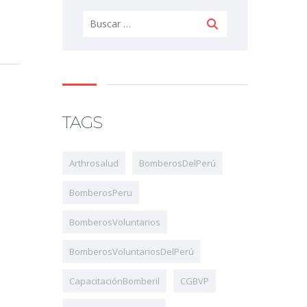
TAGS
Arthrosalud
BomberosDelPerú
BomberosPeru
BomberosVoluntarios
BomberosVoluntariosDelPerú
CapacitaciónBomberil
CGBVP