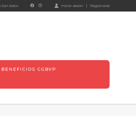
 San Isidro
Iniciar sesión
Registrarse
BENEFICIOS CGBVP