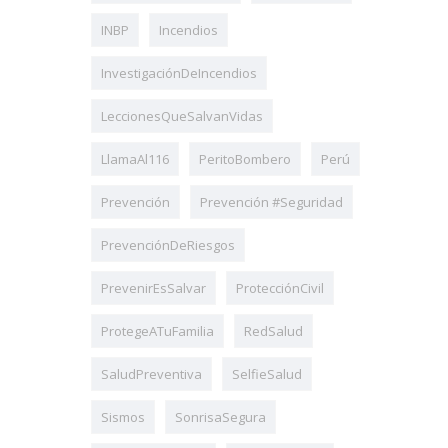
INBP
Incendios
InvestigaciónDeIncendios
LeccionesQueSalvanVidas
LlamaAl116
PeritoBombero
Perú
Prevención
Prevención #Seguridad
PrevenciónDeRiesgos
PrevenirEsSalvar
ProtecciónCivil
ProtegeATuFamilia
RedSalud
SaludPreventiva
SelfieSalud
Sismos
SonrisaSegura