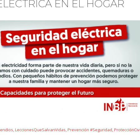
ELÉCTRICA EN EL HOGAR
cendios
,
LeccionesQueSalvanVidas
,
Prevención #Seguridad
,
ProtecciónCivi