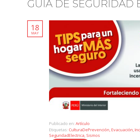
GUÍA DE SEGURIDAD 
18
MAY
Publicado en:
Artículo
Etiquetas:
CulturaDePrevención
,
Evacuación
,
In
SeguridadElectrica
,
Sismos