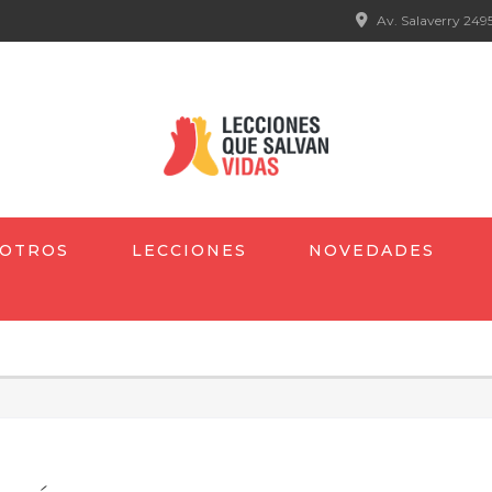
Av. Salaverry 2495
OTROS
LECCIONES
NOVEDADES