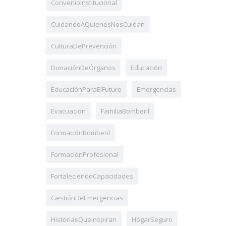
ConvenioInstitucional
CuidandoAQuienesNosCuidan
CulturaDePrevención
DonaciónDeÓrganos
Educación
EducaciónParaElFuturo
Emergencias
Evacuación
FamiliaBomberil
FormaciónBomberil
FormaciónProfesional
FortaleciendoCapacidades
GestiónDeEmergencias
HistoriasQueInspiran
HogarSeguro