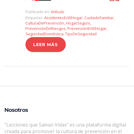
Publicado en:
Artículo
Etiquetas:
AccidentesEnElHogar
,
CuidadoFamiliar
,
CulturaDePrevención
,
HogarSeguro
,
PrevenciónDeRiesgos
,
PrevenciónEnElHogar
,
SeguridadDoméstica
,
TipsDeSeguridad
LEER MÁS
Nosotros
"Lecciones que Salvan Vidas" es una plataforma digital
creada para promover la cultura de prevención en el