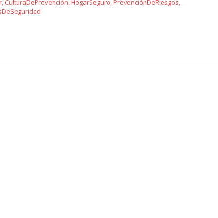
r
,
CulturaDePrevención
,
HogarSeguro
,
PrevenciónDeRiesgos
,
sDeSeguridad