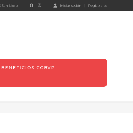
 San Isidro
Iniciar sesión
Registrarse
BENEFICIOS CGBVP