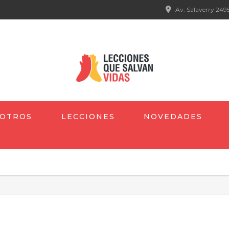
Av. Salaverry 2495
OTROS
LECCIONES
NOVEDADES