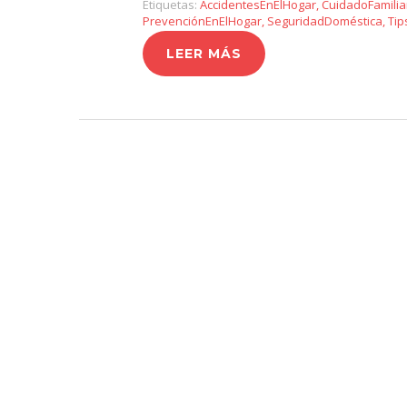
Etiquetas:
AccidentesEnElHogar
,
CuidadoFamilia
PrevenciónEnElHogar
,
SeguridadDoméstica
,
Tip
LEER MÁS