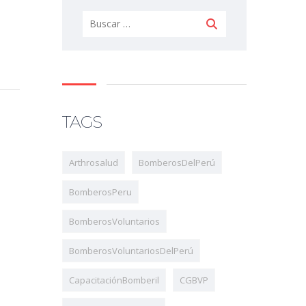
TAGS
Arthrosalud
BomberosDelPerú
BomberosPeru
BomberosVoluntarios
BomberosVoluntariosDelPerú
CapacitaciónBomberil
CGBVP