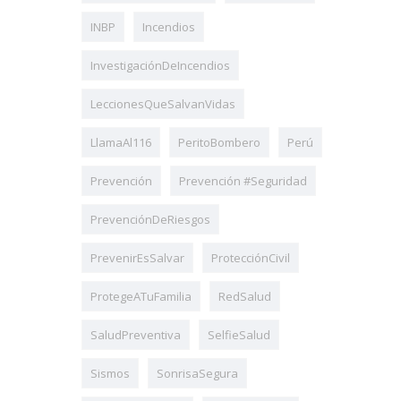
INBP
Incendios
InvestigaciónDeIncendios
LeccionesQueSalvanVidas
LlamaAl116
PeritoBombero
Perú
Prevención
Prevención #Seguridad
PrevenciónDeRiesgos
PrevenirEsSalvar
ProtecciónCivil
ProtegeATuFamilia
RedSalud
SaludPreventiva
SelfieSalud
Sismos
SonrisaSegura