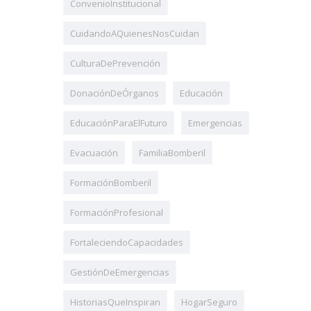
ConvenioInstitucional
CuidandoAQuienesNosCuidan
CulturaDePrevención
DonaciónDeÓrganos
Educación
EducaciónParaElFuturo
Emergencias
Evacuación
FamiliaBomberil
FormaciónBomberil
FormaciónProfesional
FortaleciendoCapacidades
GestiónDeEmergencias
HistoriasQueInspiran
HogarSeguro