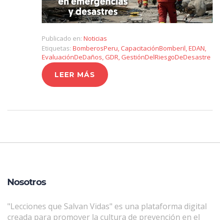
Publicado en:
Noticias
Etiquetas:
BomberosPeru
,
CapacitaciónBomberil
,
EDAN
,
EvaluaciónDeDaños
,
GDR
,
GestiónDelRiesgoDeDesastre
LEER MÁS
Nosotros
"Lecciones que Salvan Vidas" es una plataforma digital
creada para promover la cultura de prevención en el