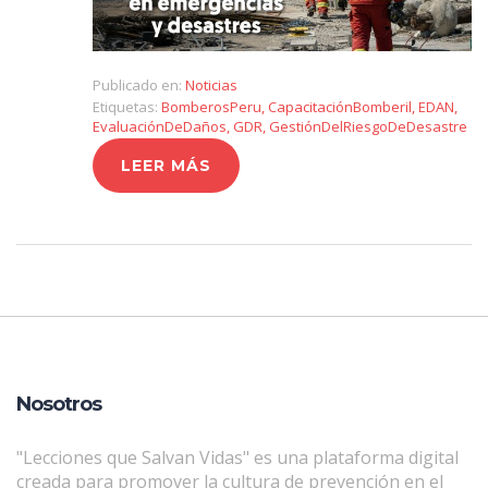
Publicado en:
Noticias
Etiquetas:
BomberosPeru
,
CapacitaciónBomberil
,
EDAN
,
EvaluaciónDeDaños
,
GDR
,
GestiónDelRiesgoDeDesastre
LEER MÁS
Nosotros
"Lecciones que Salvan Vidas" es una plataforma digital
creada para promover la cultura de prevención en el