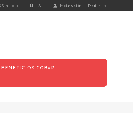
 San Isidro
Iniciar sesión
Registrarse
BENEFICIOS CGBVP