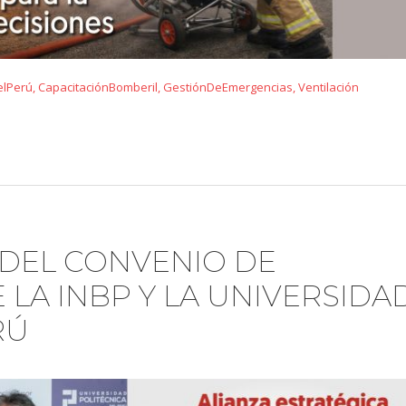
lPerú
,
CapacitaciónBomberil
,
GestiónDeEmergencias
,
Ventilación
A DEL CONVENIO DE
LA INBP Y LA UNIVERSIDA
RÚ