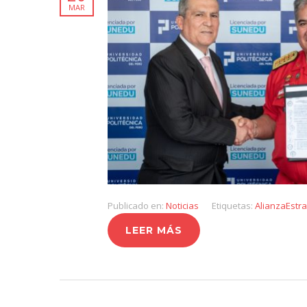
MAR
Publicado en:
Noticias
Etiquetas:
AlianzaEstra
LEER MÁS