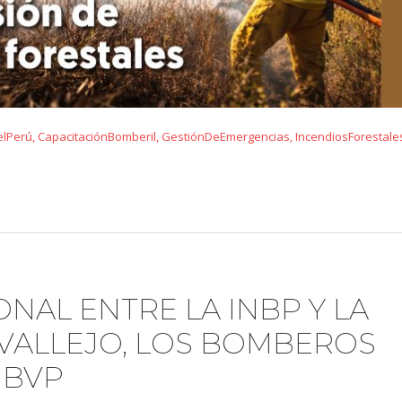
lPerú
,
CapacitaciónBomberil
,
GestiónDeEmergencias
,
IncendiosForestale
NAL ENTRE LA INBP Y LA
VALLEJO, LOS BOMBEROS
GBVP