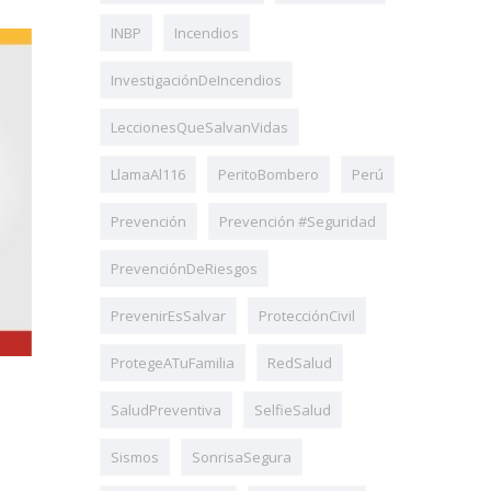
INBP
Incendios
InvestigaciónDeIncendios
LeccionesQueSalvanVidas
LlamaAl116
PeritoBombero
Perú
Prevención
Prevención #Seguridad
PrevenciónDeRiesgos
PrevenirEsSalvar
ProtecciónCivil
ProtegeATuFamilia
RedSalud
SaludPreventiva
SelfieSalud
Sismos
SonrisaSegura