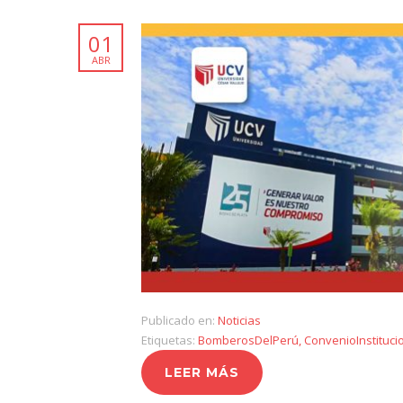
01
ABR
Publicado en:
Noticias
Etiquetas:
BomberosDelPerú
,
ConvenioInstituci
LEER MÁS