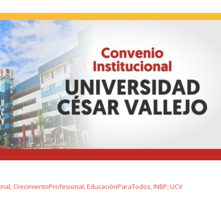
onal
,
CrecimientoProfesional
,
EducaciónParaTodos
,
INBP
,
UCV