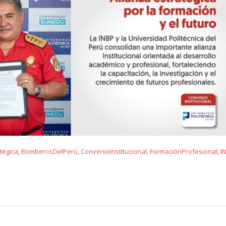
tégica
,
BomberosDelPerú
,
ConvenioInstitucional
,
FormaciónProfesional
,
I