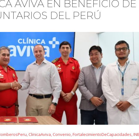
CA AVIVA EN BENEFICIO DE
NTARIOS DEL PERÚ
BomberosPeru
,
ClinicaAviva
,
Convenio
,
FortalecimientoDeCapacidades
,
IN