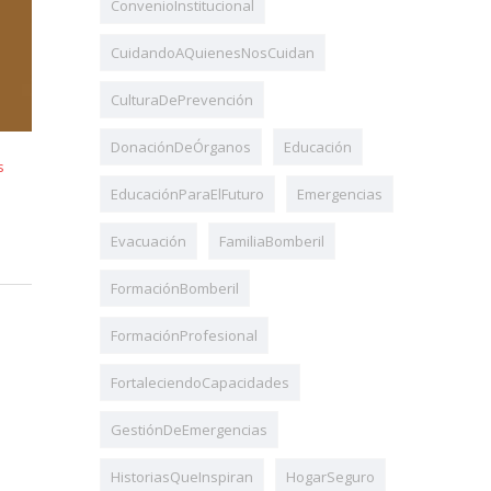
ConvenioInstitucional
CuidandoAQuienesNosCuidan
CulturaDePrevención
DonaciónDeÓrganos
Educación
s
EducaciónParaElFuturo
Emergencias
Evacuación
FamiliaBomberil
FormaciónBomberil
FormaciónProfesional
FortaleciendoCapacidades
GestiónDeEmergencias
HistoriasQueInspiran
HogarSeguro