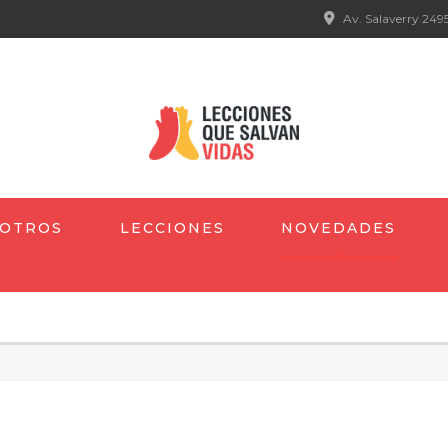
Av. Salaverry 2495
OTROS
LECCIONES
NOVEDADES