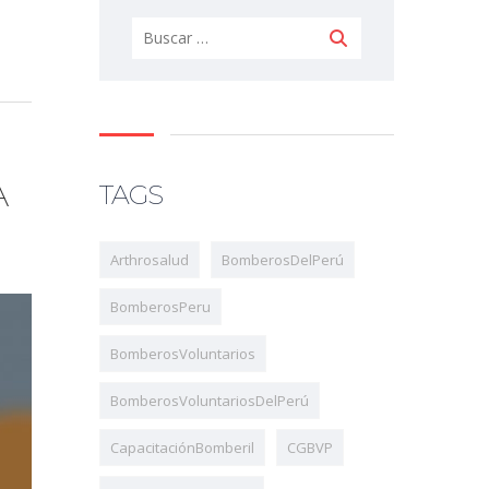
A
TAGS
Arthrosalud
BomberosDelPerú
BomberosPeru
BomberosVoluntarios
BomberosVoluntariosDelPerú
CapacitaciónBomberil
CGBVP