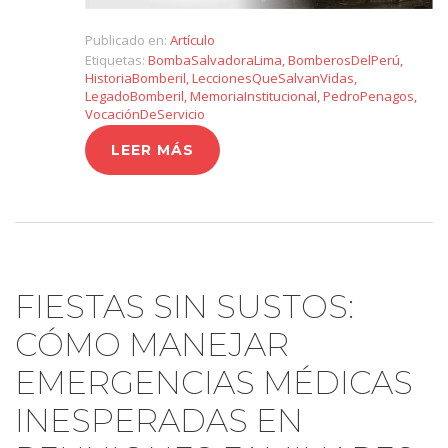
Publicado en:
Artículo
Etiquetas:
BombaSalvadoraLima
,
BomberosDelPerú
,
HistoriaBomberil
,
LeccionesQueSalvanVidas
,
LegadoBomberil
,
MemoriaInstitucional
,
PedroPenagos
,
VocaciónDeServicio
LEER MÁS
FIESTAS SIN SUSTOS:
CÓMO MANEJAR
EMERGENCIAS MÉDICAS
INESPERADAS EN